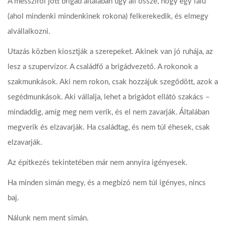
A messziről jött brigád általában úgy áll össze, hogy egy falu
(ahol mindenki mindenkinek rokona) felkerekedik, és elmegy
alvállalkozni.
Utazás közben kiosztják a szerepeket. Akinek van jó ruhája, az
lesz a szupervízor. A családfő a brigádvezető. A rokonok a
szakmunkások. Aki nem rokon, csak hozzájuk szegődött, azok a
segédmunkások. Aki vállalja, lehet a brigádot ellátó szakács –
mindaddig, amíg meg nem verik, és el nem zavarják. Általában
megverik és elzavarják. Ha családtag, és nem túl éhesek, csak
elzavarják.
Az építkezés tekintetében már nem annyira igényesek.
Ha minden simán megy, és a megbízó nem túl igényes, nincs
baj.
Nálunk nem ment simán.