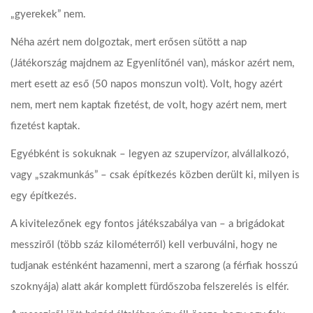
„gyerekek” nem.
Néha azért nem dolgoztak, mert erősen sütött a nap
(Játékország majdnem az Egyenlítőnél van), máskor azért nem,
mert esett az eső (50 napos monszun volt). Volt, hogy azért
nem, mert nem kaptak fizetést, de volt, hogy azért nem, mert
fizetést kaptak.
Egyébként is sokuknak – legyen az szupervízor, alvállalkozó,
vagy „szakmunkás” – csak építkezés közben derült ki, milyen is
egy építkezés.
A kivitelezőnek egy fontos játékszabálya van – a brigádokat
messziről (több száz kilométerről) kell verbuválni, hogy ne
tudjanak esténként hazamenni, mert a szarong (a férfiak hosszú
szoknyája) alatt akár komplett fürdőszoba felszerelés is elfér.