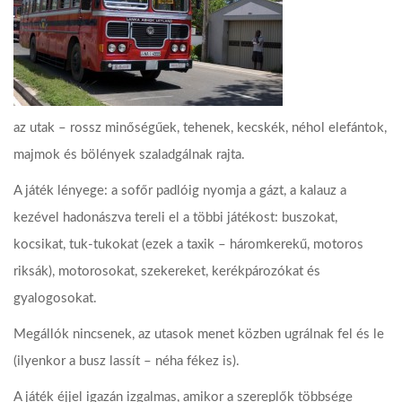
az utak – rossz minőségűek, tehenek, kecskék, néhol elefántok,
majmok és bölények szaladgálnak rajta.
A játék lényege: a sofőr padlóig nyomja a gázt, a kalauz a
kezével hadonászva tereli el a többi játékost: buszokat,
kocsikat, tuk-tukokat (ezek a taxik – háromkerekű, motoros
riksák), motorosokat, szekereket, kerékpározókat és
gyalogosokat.
Megállók nincsenek, az utasok menet közben ugrálnak fel és le
(ilyenkor a busz lassít – néha fékez is).
A játék éjjel igazán izgalmas, amikor a szereplők többsége