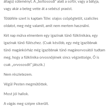
állagú) süteményt. A „boltososdi” alatt a sofőr, vagy a bátyja,
vagy akár a beteg vette át a sebészi praxist.
Többféle szert is kaptam Tőle: olajos csöpögtetőt, szaliciles
oldatot, meg még valamit, amit nem mertem használni.
Két nap múlva elmentem egy igazinak tűnő fülklinikára, egy
igazinak tűnő fülészhez. (Csak később, egy még igazibbnak
tűnő magánkórház még igazibbnak tűnő magánorvosától tudtam
meg, hogy a fülklinika orvosnőjének sincs végzettsége, Ő is
csak „orvososdit” játszik.)
Nem részletezem.
Végül Pesten megműtöttek.
Most jól hallok.
A vágás meg szépre sikerült.