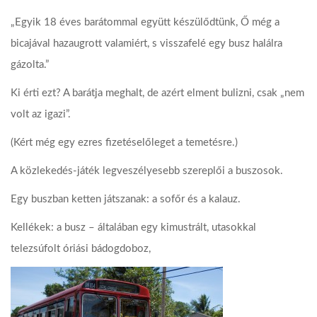
„Egyik 18 éves barátommal együtt készülődtünk, Ő még a
bicajával hazaugrott valamiért, s visszafelé egy busz halálra
gázolta.”
Ki érti ezt? A barátja meghalt, de azért elment bulizni, csak „nem
volt az igazi”.
(Kért még egy ezres fizetéselőleget a temetésre.)
A közlekedés-játék legveszélyesebb szereplői a buszosok.
Egy buszban ketten játszanak: a sofőr és a kalauz.
Kellékek: a busz – általában egy kimustrált, utasokkal
telezsúfolt óriási bádogdoboz,