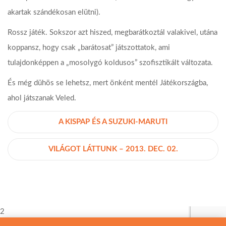
akartak szándékosan elütni).
Rossz játék. Sokszor azt hiszed, megbarátkoztál valakivel, utána
koppansz, hogy csak „barátosat” játszottatok, ami
tulajdonképpen a „mosolygó koldusos” szofisztikált változata.
És még dühös se lehetsz, mert önként mentél Játékországba,
ahol játszanak Veled.
A KISPAP ÉS A SUZUKI-MARUTI
VILÁGOT LÁTTUNK – 2013. DEC. 02.
2