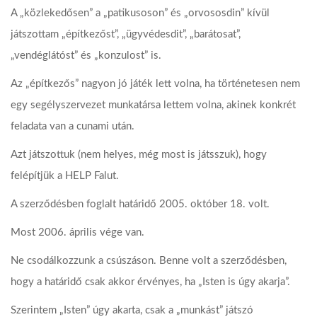
A „közlekedősen” a „patikusoson” és „orvososdin” kívül
játszottam „építkezőst”, „ügyvédesdit”, „barátosat”,
„vendéglátóst” és „konzulost” is.
Az „építkezős” nagyon jó játék lett volna, ha történetesen nem
egy segélyszervezet munkatársa lettem volna, akinek konkrét
feladata van a cunami után.
Azt játszottuk (nem helyes, még most is játsszuk), hogy
felépítjük a HELP Falut.
A szerződésben foglalt határidő 2005. október 18. volt.
Most 2006. április vége van.
Ne csodálkozzunk a csúszáson. Benne volt a szerződésben,
hogy a határidő csak akkor érvényes, ha „Isten is úgy akarja”.
Szerintem „Isten” úgy akarta, csak a „munkást” játszó