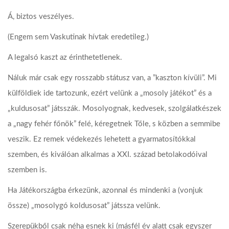
Á, biztos veszélyes.
(Engem sem Vaskutinak hívtak eredetileg.)
A legalsó kaszt az érinthetetlenek.
Náluk már csak egy rosszabb státusz van, a ”kaszton kívüli”. Mi
külföldiek ide tartozunk, ezért velünk a „mosoly játékot” és a
„kuldusosat” játsszák. Mosolyognak, kedvesek, szolgálatkészek
a „nagy fehér főnök” felé, kéregetnek Tőle, s közben a semmibe
veszik. Ez remek védekezés lehetett a gyarmatosítókkal
szemben, és kiválóan alkalmas a XXI. század betolakodóival
szemben is.
Ha Játékországba érkezünk, azonnal és mindenki a (vonjuk
össze) „mosolygó koldusosat” játssza velünk.
Szerepükből csak néha esnek ki (másfél év alatt csak egyszer