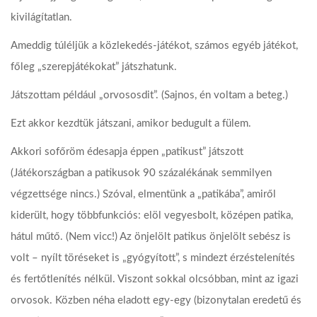
kivilágítatlan.
Ameddig túléljük a közlekedés-játékot, számos egyéb játékot,
főleg „szerepjátékokat” játszhatunk.
Játszottam például „orvososdit”. (Sajnos, én voltam a beteg.)
Ezt akkor kezdtük játszani, amikor bedugult a fülem.
Akkori sofőröm édesapja éppen „patikust” játszott
(Játékországban a patikusok 90 százalékának semmilyen
végzettsége nincs.) Szóval, elmentünk a „patikába”, amiről
kiderült, hogy többfunkciós: elöl vegyesbolt, középen patika,
hátul műtő. (Nem vicc!) Az önjelölt patikus önjelölt sebész is
volt – nyílt töréseket is „gyógyított”, s mindezt érzéstelenítés
és fertőtlenítés nélkül. Viszont sokkal olcsóbban, mint az igazi
orvosok. Közben néha eladott egy-egy (bizonytalan eredetű és