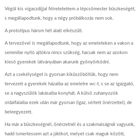
Végül kis vigaszdíjjal félretetettem a lépcsőmester büszkeségét,
s megállapodtunk, hogy a négy próbálkozás nem sok.
A prototípus három hét alatt elkészült.
A tervezővel is megállapodtunk, hogy az emeleteken a vakon a
semmibe nyíló ajtókra nincs szükség, hacsak nem az azokon
kieső gyerekek látványában akarunk gyönyörködni.
Azt a csekélységet is gyorsan kiküszöböltük, hogy nem
tervezett a gyerekek házaiba az emeletre wc-t, s se az igazgató,
se a nagyszülők lakásaiba konyhát. A külső zuhanyozók
oldalfalaiba ezek után már gyorsan (igaz, sértett önérzettel), de
beleegyezett.
Ha már a büszkeségnél, önérzetnél és a szakmaiságnál vagyunk,
hadd ismertessem azt a játékot, melyet csak maguk között,