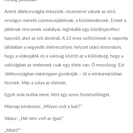
Amint Játékországba érkezünk, részeseivé válunk az első,
országos méretű szerencsejátéknak, a közlekedésnek. Ennek a
játéknak nincsenek szabályai, leginkább egy küzdősporthoz
hasonlít, ahol az erő dominál. A 23 éves sofőrömnek is naponta
(általában a negyedik életveszélyes helyzet után) elmondom,
hogy a videojáték és a valóság között az a különbség, hogy a
valóságban az embernek csak egy élete van. Ő mosolyog. Ezt
Játékországban másképpen gondolják – itt a reinkarnációban
hisznek. Más a súlya az életnek.
Egyik este buliba ment. Kért egy ezres fizetéselőleget.
Másnap kérdezem: „Milyen volt a buli?”
Válasz: „Hát nem volt az igazi.”
„Miért?”