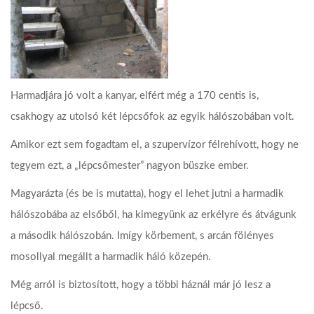
Harmadjára jó volt a kanyar, elfért még a 170 centis is,
csakhogy az utolsó két lépcsőfok az egyik hálószobában volt.
Amikor ezt sem fogadtam el, a szupervízor félrehívott, hogy ne
tegyem ezt, a „lépcsőmester” nagyon büszke ember.
Magyarázta (és be is mutatta), hogy el lehet jutni a harmadik
hálószobába az elsőből, ha kimegyünk az erkélyre és átvágunk
a második hálószobán. Imígy körbement, s arcán fölényes
mosollyal megállt a harmadik háló közepén.
Még arról is biztosított, hogy a többi háznál már jó lesz a
lépcső.