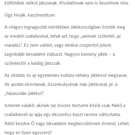
külföldiek nélkül játszanak. Kívülállónak nem is beszélnek róla.
Úgy hívják, kasztrendszer.
A világon legnagyobb mértékben Játékországban őrizték meg
az eredeti szabályokat, tehát azt, hogy „aminek születtél, az
maradsz”. Ez nem vallást, vagy etnikai csoportot jelent.
Leginkább társadalmi státuszt. Nagyon kemény játék – a
születéstől a halálig játsszák.
Az oktatás és az egyetemes kultúra néhány játékost megzavar,
ők azután elrontanak, összekutyulnak más játékokat, pl. a
„házasodás-játékot”.
Ismerek valakit, akinek (az összes testvére közül csak Neki) a
családnevét az apja egy ékszerész kaszt nevére változtatta.
Attól kezdve Ő nagy társadalmi megbecsülésnek örvend. Lehet,
hogy ez ilyen egyszerű?