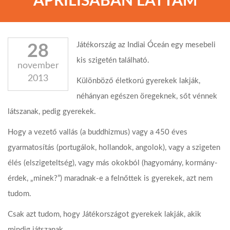
ÁPRILISÁBAN LÁTTAM
Játékország az Indiai Óceán egy mesebeli
28
kis szigetén található.
november
2013
Különböző életkorú gyerekek lakják,
néhányan egészen öregeknek, sőt vénnek
látszanak, pedig gyerekek.
Hogy a vezető vallás (a buddhizmus) vagy a 450 éves
gyarmatosítás (portugálok, hollandok, angolok), vagy a szigeten
élés (elszigeteltség), vagy más okokból (hagyomány, kormány-
érdek, „minek?”) maradnak-e a felnőttek is gyerekek, azt nem
tudom.
Csak azt tudom, hogy Játékországot gyerekek lakják, akik
mindig játszanak.