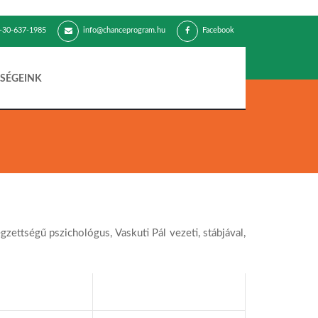
-30-637-1985
info@chanceprogram.hu
Facebook
SÉGEINK
ttségű pszichológus, Vaskuti Pál vezeti, stábjával,