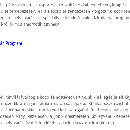
ni-, párkapcsolati-, csoportos konzultációkkal és élményterápiá
örű feltérképezésén, és a kapcsolat rendezésén dolgozunk közös
a hely varázsa, speciális kirándulásaink, fakultatív programj
dalukról is megismerhetik egymást.
ár Program
rányításával foglalkozó felnőtteket várunk, akik a kiégés jeleit lá
nehezedik a magánéletükre és a családjukra. Klinikai szakpszichol
 és élményterápiás módszerekkel az egyéni fejlődésen, az eset
lőzésén vagy kezelésén, a jobb önismereten, az egyéni kiteljes
a hely varázsával új lendületet adunk a hozzánk fordulóknak.