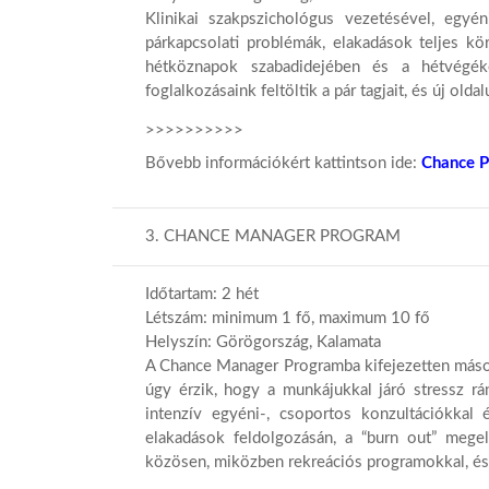
Klinikai szakpszichológus vezetésével, egyé
párkapcsolati problémák, elakadások teljes k
hétköznapok szabadidejében és a hétvégéken 
foglalkozásaink feltöltik a pár tagjait, és új ol
>>>>>>>>>>
Bővebb információkért kattintson ide:
Chance P
3. CHANCE MANAGER PROGRAM
Időtartam: 2 hét
Létszám: minimum 1 fő, maximum 10 fő
Helyszín: Görögország, Kalamata
A Chance Manager Programba kifejezetten mások i
úgy érzik, hogy a munkájukkal járó stressz rá
intenzív egyéni-, csoportos konzultációkkal
elakadások feldolgozásán, a “burn out” mege
közösen, miközben rekreációs programokkal, és 