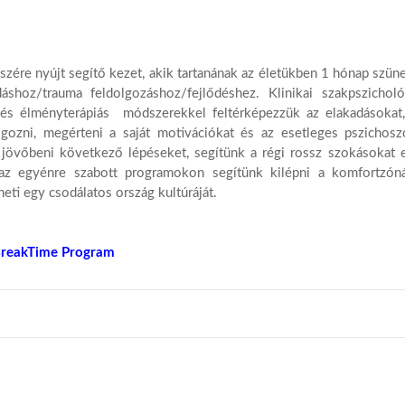
zére nyújt segítő kezet, akik tartanának az életükben 1 hónap szüne
hoz/trauma feldolgozáshoz/fejlődéshez. Klinikai szakpszicholó
 és élményterápiás módszerekkel feltérképezzük az elakadásokat
olgozni, megérteni a saját motivációkat és az esetleges pszichos
jövőbeni következő lépéseket, segítünk a régi rossz szokásokat e
 az egyénre szabott programokon segítünk kilépni a komfortzóná
eti egy csodálatos ország kultúráját.
BreakTime Program