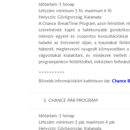
Időtartam: 1 hónap
Létszám: minimum 1 fő, maximum 6 fő
Helyszín: Görögország, Kalamata
A Chance BreakTime Program, azon felnőttek rés
szeretnének kapni a hatékonyabb gondolkodás
intenzív egyéni és csoportos konzultációkkal
haladni az önismeret útján, a traumákat feld
hátterét, megtervezni nyugodt környezetben a 
vágyottakat kialakítani, és mindezek mellett
programjainkon feltöltődhet, miközben felfedezh
>>>>>>>>>>
Bővebb információkért kattintson ide:
Chance 
2. CHANCE PÁR PROGRAM
Időtartam: 1 hónap
Létszám: minimum 1 pár, maximum 4 pár
Helyszín: Görögország, Kalamata