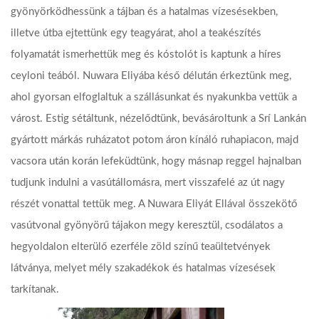
gyönyörködhessünk a tájban és a hatalmas vízesésekben,
illetve útba ejtettünk egy teagyárat, ahol a teakészítés
folyamatát ismerhettük meg és kóstolót is kaptunk a híres
ceyloni teából. Nuwara Eliyába késő délután érkeztünk meg,
ahol gyorsan elfoglaltuk a szállásunkat és nyakunkba vettük a
várost. Estig sétáltunk, nézelődtünk, bevásároltunk a Srí Lankán
gyártott márkás ruházatot potom áron kínáló ruhapiacon, majd
vacsora után korán lefeküdtünk, hogy másnap reggel hajnalban
tudjunk indulni a vasútállomásra, mert visszafelé az út nagy
részét vonattal tettük meg. A Nuwara Eliyát Ellával összekötő
vasútvonal gyönyörű tájakon megy keresztül, csodálatos a
hegyoldalon elterülő ezerféle zöld színű teaültetvények
látványa, melyet mély szakadékok és hatalmas vízesések
tarkítanak.