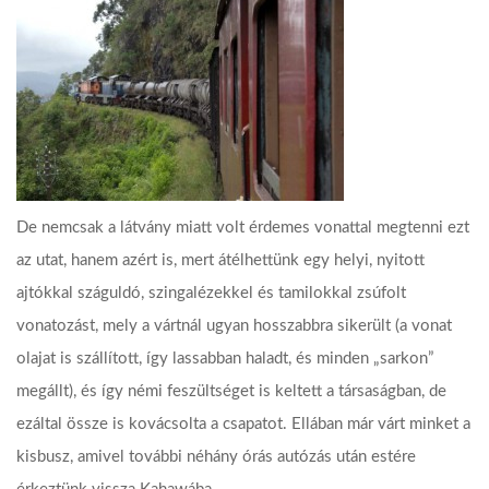
De nemcsak a látvány miatt volt érdemes vonattal megtenni ezt
az utat, hanem azért is, mert átélhettünk egy helyi, nyitott
ajtókkal száguldó, szingalézekkel és tamilokkal zsúfolt
vonatozást, mely a vártnál ugyan hosszabbra sikerült (a vonat
olajat is szállított, így lassabban haladt, és minden „sarkon”
megállt), és így némi feszültséget is keltett a társaságban, de
ezáltal össze is kovácsolta a csapatot. Ellában már várt minket a
kisbusz, amivel további néhány órás autózás után estére