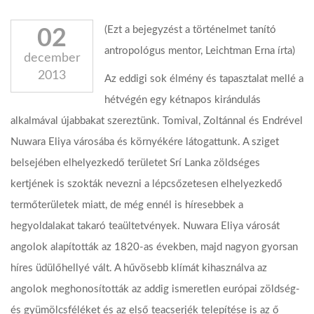
(Ezt a bejegyzést a történelmet tanító
02
antropológus mentor, Leichtman Erna írta)
december
2013
Az eddigi sok élmény és tapasztalat mellé a
hétvégén egy kétnapos kirándulás
alkalmával újabbakat szereztünk. Tomival, Zoltánnal és Endrével
Nuwara Eliya városába és környékére látogattunk. A sziget
belsejében elhelyezkedő területet Srí Lanka zöldséges
kertjének is szokták nevezni a lépcsőzetesen elhelyezkedő
termőterületek miatt, de még ennél is híresebbek a
hegyoldalakat takaró teaültetvények. Nuwara Eliya városát
angolok alapították az 1820-as években, majd nagyon gyorsan
híres üdülőhellyé vált. A hűvösebb klímát kihasználva az
angolok meghonosították az addig ismeretlen európai zöldség-
és gyümölcsféléket és az első teacserjék telepítése is az ő