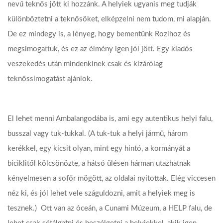
nevű teknős jött ki hozzánk. A helyiek ugyanis meg tudják
különböztetni a teknősöket, elképzelni nem tudom, mi alapján.
De ez mindegy is, a lényeg, hogy bementünk Rozihoz és
megsimogattuk, és ez az élmény igen jól jött. Egy kiadós
veszekedés után mindenkinek csak és kizárólag
teknőssimogatást ajánlok.
El lehet menni Ambalangodába is, ami egy autentikus helyi falu,
busszal vagy tuk-tukkal. (A tuk-tuk a helyi jármű, három
kerékkel, egy kicsit olyan, mint egy hintó, a kormányát a
biciklitől kölcsönözte, a hátsó ülésen hárman utazhatnak
kényelmesen a sofőr mögött, az oldalai nyitottak. Elég viccesen
néz ki, és jól lehet vele száguldozni, amit a helyiek meg is
tesznek.) Ott van az óceán, a Cunami Múzeum, a HELP falu, de