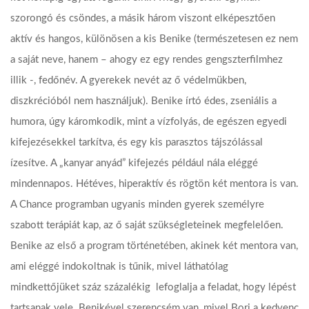
szorongó és csöndes, a másik három viszont elképesztően
aktív és hangos, különösen a kis Benike (természetesen ez nem
a saját neve, hanem – ahogy ez egy rendes gengszterfilmhez
illik -, fedőnév. A gyerekek nevét az ő védelmükben,
diszkrécióból nem használjuk). Benike írtó édes, zseniális a
humora, úgy káromkodik, mint a vízfolyás, de egészen egyedi
kifejezésekkel tarkítva, és egy kis parasztos tájszólással
ízesítve. A „kanyar anyád” kifejezés például nála eléggé
mindennapos. Hétéves, hiperaktív és rögtön két mentora is van.
A Chance programban ugyanis minden gyerek személyre
szabott terápiát kap, az ő saját szükségleteinek megfelelően.
Benike az első a program történetében, akinek két mentora van,
ami eléggé indokoltnak is tűnik, mivel láthatólag
mindkettőjüket száz százalékig lefoglalja a feladat, hogy lépést
tartsanak vele. Benikével szerencsém van, mivel Bori a kedvenc