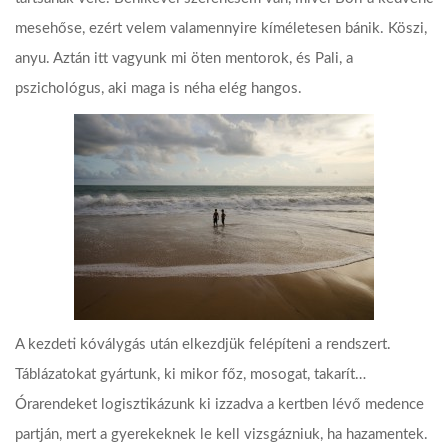
mesehőse, ezért velem valamennyire kíméletesen bánik. Köszi,
anyu. Aztán itt vagyunk mi öten mentorok, és Pali, a
pszichológus, aki maga is néha elég hangos.
A kezdeti kóválygás után elkezdjük felépíteni a rendszert.
Táblázatokat gyártunk, ki mikor főz, mosogat, takarít…
Órarendeket logisztikázunk ki izzadva a kertben lévő medence
partján, mert a gyerekeknek le kell vizsgázniuk, ha hazamentek.