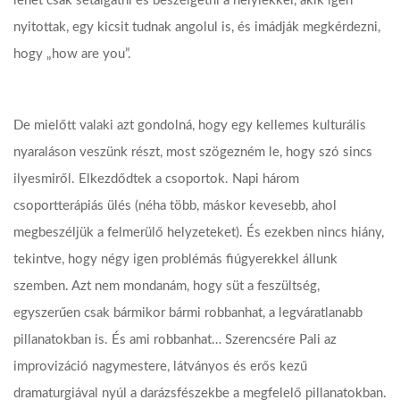
lehet csak sétálgatni és beszélgetni a helyiekkel, akik igen
nyitottak, egy kicsit tudnak angolul is, és imádják megkérdezni,
hogy „how are you”.
De mielőtt valaki azt gondolná, hogy egy kellemes kulturális
nyaraláson veszünk részt, most szögezném le, hogy szó sincs
ilyesmiről. Elkezdődtek a csoportok. Napi három
csoportterápiás ülés (néha több, máskor kevesebb, ahol
megbeszéljük a felmerülő helyzeteket). És ezekben nincs hiány,
tekintve, hogy négy igen problémás fiúgyerekkel állunk
szemben. Azt nem mondanám, hogy süt a feszültség,
egyszerűen csak bármikor bármi robbanhat, a legváratlanabb
pillanatokban is. És ami robbanhat… Szerencsére Pali az
improvizáció nagymestere, látványos és erős kezű
dramaturgiával nyúl a darázsfészekbe a megfelelő pillanatokban.