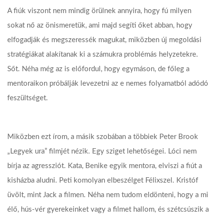
A fiúk viszont nem mindig örülnek annyira, hogy fú milyen
sokat nő az önismeretük, ami majd segíti őket abban, hogy
elfogadják és megszeressék magukat, miközben új megoldási
stratégiákat alakítanak ki a számukra problémás helyzetekre.
Sőt. Néha még az is előfordul, hogy egymáson, de főleg a
mentoraikon próbálják levezetni az e nemes folyamatból adódó
feszültséget.
Miközben ezt írom, a másik szobában a többiek Peter Brook
„Legyek ura” filmjét nézik. Egy sziget lehetőségei. Lóci nem
bírja az agressziót. Kata, Benike egyik mentora, elviszi a fiút a
kisházba aludni. Peti komolyan elbeszélget Félixszel. Kristóf
üvölt, mint Jack a filmen. Néha nem tudom eldönteni, hogy a mi
élő, hús-vér gyerekeinket vagy a filmet hallom, és szétcsúszik a