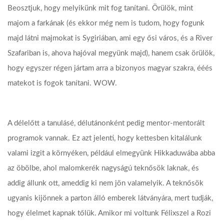
Beosztjuk, hogy melyikünk mit fog tanítani. Örülök, mint
majom a farkának (és ekkor még nem is tudom, hogy fogunk
majd látni majmokat is Sygiriában, ami egy ősi város, és a River
Szafariban is, ahova hajóval megyünk majd), hanem csak örülök,
hogy egyszer régen jártam arra a bizonyos magyar szakra, ééés
matekot is fogok tanítani. WOW.
A délelőtt a tanulásé, délutánonként pedig mentor-mentorált
programok vannak. Ez azt jelenti, hogy kettesben kitalálunk
valami izgit a környéken, például elmegyünk Hikkaduwába abba
az öbölbe, ahol malomkerék nagyságú teknősök laknak, és
addig állunk ott, ameddig ki nem jön valamelyik. A teknősök
ugyanis kijönnek a parton álló emberek látványára, mert tudják,
hogy élelmet kapnak tőlük. Amikor mi voltunk Félixszel a Rozi