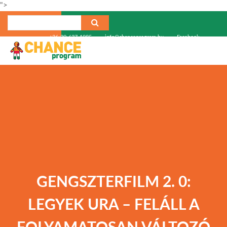
">
+36-30-637-1985
info@chanceprogram.hu
Facebook
GENGSZTERFILM 2. 0:
LEGYEK URA – FELÁLL A