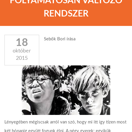
FOLYAMATOSAN VÁLTOZÓ
RENDSZER
Sebők Bori írása
18
október
2015
Lényegében mégiscsak arról van szó, hogy mi itt így tízen most
két hónapig együtt fogunk élni. A négy gyerek: egyikük