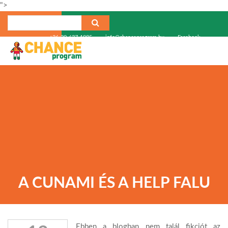
">
+36-30-637-1985
info@chanceprogram.hu
Facebook
A CUNAMI ÉS A HELP FALU
Ebben a blogban nem talál fikciót az