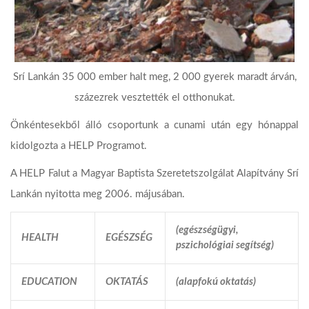
Srí Lankán 35 000 ember halt meg, 2 000 gyerek maradt árván,
százezrek vesztették el otthonukat.
Önkéntesekből álló csoportunk a cunami után egy hónappal
kidolgozta a HELP Programot.
A HELP Falut a Magyar Baptista Szeretetszolgálat Alapítvány Srí
Lankán nyitotta meg 2006. májusában.
(egészségügyi,
H
EALTH
EGÉSZSÉG
pszichológiai segítség)
E
DUCATION
OKTATÁS
(alapfokú oktatás)