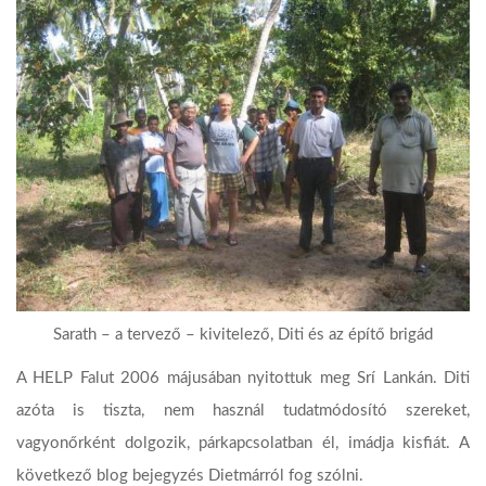
Sarath – a tervező – kivitelező, Diti és az építő brigád
A HELP Falut 2006 májusában nyitottuk meg Srí Lankán. Diti
azóta is tiszta, nem használ tudatmódosító szereket,
vagyonőrként dolgozik, párkapcsolatban él, imádja kisfiát. A
következő blog bejegyzés Dietmárról fog szólni.