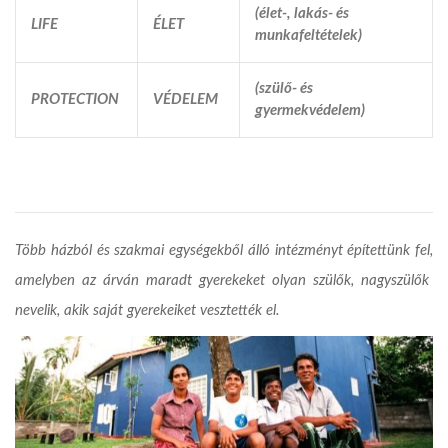
(élet-, lakás- és
L
IFE
ÉLET
munkafeltételek)
(szülő- és
P
ROTECTION
VÉDELEM
gyermekvédelem)
Több házból és szakmai egységekből álló intézményt építettünk fel,
amelyben az árván maradt gyerekeket olyan szülők, nagyszülők
nevelik, akik saját gyerekeiket vesztették el.