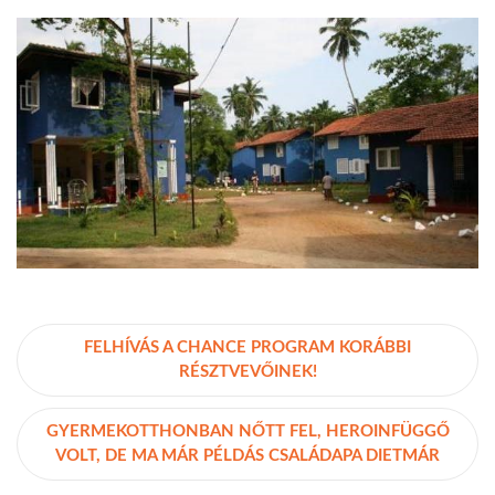
FELHÍVÁS A CHANCE PROGRAM KORÁBBI
RÉSZTVEVŐINEK!
GYERMEKOTTHONBAN NŐTT FEL, HEROINFÜGGŐ
VOLT, DE MA MÁR PÉLDÁS CSALÁDAPA DIETMÁR