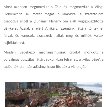
Most azonban megmozdult a Föld és megmozdult a Világ.
Helyenként 36 méter magas hullámokkal a szárazföldre
csapódva eljött a „cunami”. Néhány óra alatt végigpusztította
dél-kelet Ázsiát, s elért Afrikáig. Szemünk láttára tűntek el
falvak és városok, százezrek haltak meg és milliók váltak
hajléktalanná.
Minden védekező mechanizmusunk csődöt mondott a
borzalmas pusztítás láttán, sokunkban felsejlett a „világ vége”, a
tudósítók atomtámadáshoz hasonlították a víz erejét.