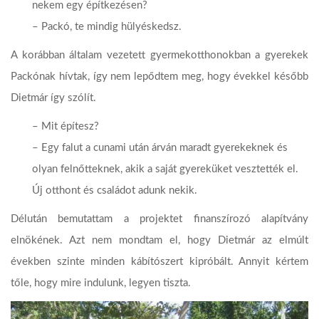
nekem egy építkezésen?
– Packó, te mindig hülyéskedsz.
A korábban általam vezetett gyermekotthonokban a gyerekek
Packónak hívtak, így nem lepődtem meg, hogy évekkel később
Dietmár így szólít.
– Mit építesz?
– Egy falut a cunami után árván maradt gyerekeknek és
olyan felnőtteknek, akik a saját gyereküket vesztették el.
Új otthont és családot adunk nekik.
Délután bemutattam a projektet finanszírozó alapítvány
elnökének. Azt nem mondtam el, hogy Dietmár az elmúlt
években szinte minden kábítószert kipróbált. Annyit kértem
tőle, hogy mire indulunk, legyen tiszta.