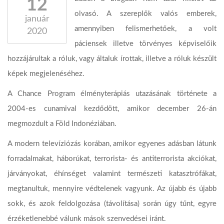
12
olvasó. A szereplők valós emberek,
január
amennyiben felismerhetőek, a volt
2020
páciensek illetve törvényes képviselőik
hozzájárultak a róluk, vagy általuk írottak, illetve a róluk készült
képek megjelenéséhez.
A Chance Program élményterápiás utazásának története a
2004-es cunamival kezdődött, amikor december 26-án
megmozdult a Föld Indonéziában.
A modern televíziózás korában, amikor egyenes adásban látunk
forradalmakat, háborúkat, terrorista- és antiterrorista akciókat,
járványokat, éhínséget valamint természeti katasztrófákat,
megtanultuk, mennyire védtelenek vagyunk. Az újabb és újabb
sokk, és azok feldolgozása (távolítása) során úgy tűnt, egyre
érzéketlenebbé válunk mások szenvedései iránt.