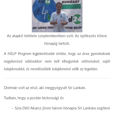
Az alapkő letétele szeptemberében volt. Az építkezés kilenc
hónapig tartott.
A HELP Program legjelentősebb értéke, hogy az árva gyerekeknek
nagykorúvá válásukkor nem kell elhagyniuk otthonukat, saját
tulajdonukká, és nevelőszüleik tulajdonává válik az ingatlan.
Dietmár volt az első, aki meggyógyult Srí Lankán.
Tudtam, hogy a postán biztonsági őr.
– Szia Diti! Akarsz jönni három hónapra Srí Lankára segíteni