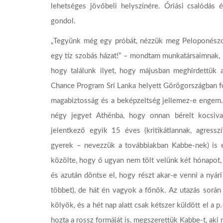
lehetséges jövőbeli helyszínére. Óriási csalódás 
gondol.
„Tegyünk még egy próbát, nézzük meg Peloponészos
egy tíz szobás házat!” – mondtam munkatársaimnak, 
hogy találunk ilyet, hogy májusban meghirdettük 
Chance Program Srí Lanka helyett Görögországban fo
magabiztosság és a beképzeltség jellemez-e engem.
négy jegyet Athénba, hogy onnan bérelt kocsival
jelentkező egyik 15 éves (kritikátlannak, agress
gyerek – nevezzük a továbbiakban Kabbe-nek) is e
közölte, hogy ő ugyan nem tölt velünk két hónapot, f
és azután döntse el, hogy részt akar-e venni a nyár
többet), de hát én vagyok a főnök. Az utazás során
kölyök, és a hét nap alatt csak kétszer küldött el a 
hozta a rossz formáját is, megszerettük Kabbe-t, aki 