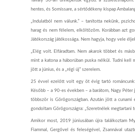
Tavaly 36-an ünnepeltük együtt a születésnapom. 
hentes, és Somissare, a sértődékeny kispap Ambalan
„Indulatból nem válunk.” – tanította nekünk, pszi
harag és nem félelem, elköltözöm. Korábban azt g
Játékország játékossága. Nem hagyja, hogy vele éljek
„Elég volt. Elfáradtam. Nem akarok többet és másb
mint a katona a háborúban puska nélkül. Tudni kell
jött a június, és a „régi új” szerelem.
25 évvel ezelőtt volt egy öt évig tartó románcun
Később – a 90-es években – a barátom, Nagy Péter j
többször is Görögországban. Azután jött a cunami 
gondoltam Görögországra: „Szeretnélek megtartani t
Amikor most, 2019 júniusában újra találkoztam Myc
Fiammal, Gergővel és feleségével, Zsannával utaz