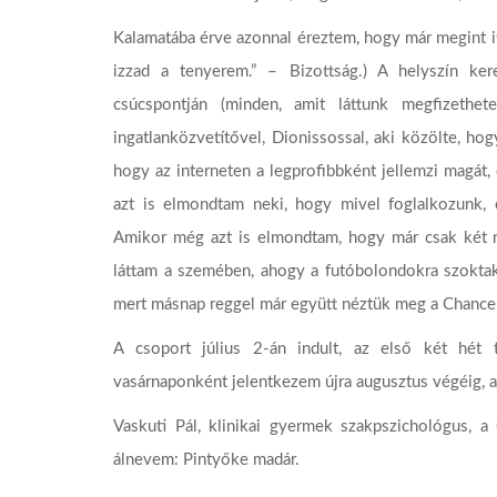
Kalamatába érve azonnal éreztem, hogy már megint it
izzad a tenyerem.” – Bizottság.) A helyszín ker
csúcspontján (minden, amit láttunk megfizethet
ingatlanközvetítővel, Dionissossal, aki közölte, ho
hogy az interneten a legprofibbként jellemzi magát,
azt is elmondtam neki, hogy mivel foglalkozunk, é
Amikor még azt is elmondtam, hogy már csak két na
láttam a szemében, ahogy a futóbolondokra szoktak
mert másnap reggel már együtt néztük meg a Chance 
A csoport július 2-án indult, az első két hét t
vasárnaponként jelentkezem újra augusztus végéig, a 
Vaskuti Pál, klinikai gyermek szakpszichológus, a
álnevem: Pintyőke madár.