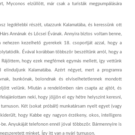
ért, Myconos elzüllött, már csak a turisták megpumpálására
z legdélebbi részét, utazzunk Kalamatába, és keressünk ott
Hárs Annának és Lőcsei Évának. Annyira biztos voltam benne,
a nehezen kezelhető gyerekek 18. csoportját azzal, hogy a
lytatódik. Évával korábban többször beszéltünk arról, hogy a
 Rájöttem, hogy ezek megférnek egymás mellett, így vettünk
 elinduljunk Kalamatába. Azért négyet, mert a programra
zívnak, bunkónak, bolondnak és elviselhetetlennek mondott
ljött velünk. Miután a rendelőmben rám csapta az ajtót, és
elajánlottam neki, hogy jöjjön el egy hétre helyszínt keresni,
i turnuson. Két (sokat próbált) munkatársam nyelt egyet (vagy
 kiderült, hogy Kabbe egy nagyon érzékeny, okos, intelligens
p.-be. Anyukáját telefonon ennél jóval többször. Bármennyire is
megszeretett minket. Így itt van a nyári turnuson.