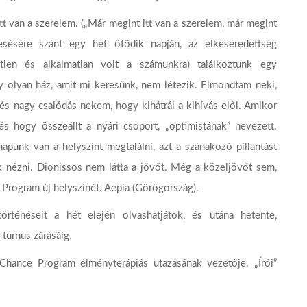
t van a szerelem. („Már megint itt van a szerelem, már megint
esésére szánt egy hét ötödik napján, az elkeseredettség
etlen és alkalmatlan volt a számunkra) találkoztunk egy
gy olyan ház, amit mi keresünk, nem létezik. Elmondtam neki,
 és nagy csalódás nekem, hogy kihátrál a kihívás elől. Amikor
s hogy összeállt a nyári csoport, „optimistának” nevezett.
punk van a helyszínt megtalálni, azt a szánakozó pillantást
 nézni. Dionissos nem látta a jövőt. Még a közeljövőt sem,
Program új helyszínét. Aepia (Görögország).
örténéseit a hét elején olvashatjátok, és utána hetente,
turnus zárásáig.
 Chance Program élményterápiás utazásának vezetője. „Írói”