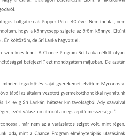
Nagy a család, oldalágon beletartozik Laxiri, a hikkaduwai
godáról.
chológus hallgatóknak Popper Péter 40 éve. Nem indulat, nem
ondoltam, hogy a könnycsepp szigete az öröm könnye. Eltűnt
. Én költözöm, de Srí Lanka hagyott el.
a szerelmes lenni. A Chance Program Srí Lanka nélkül olyan,
 méltósággal befejezni.” ezt mondogattam májusban. De azután
k: minden fogadott és saját gyerekemet elvittem Myconosra.
óvoltából az általam vezetett gyermekotthonokkal nyaraltunk
és 14 évig Srí Lankán, hétezer km távolságból Ady szavaival
éged, ezért választom őrödül a megszépítő messzeséget”.
onossal, már nem az a varázslatos sziget volt, mint régen.
tunk oda, mint a Chance Program élményterápiás utazásának