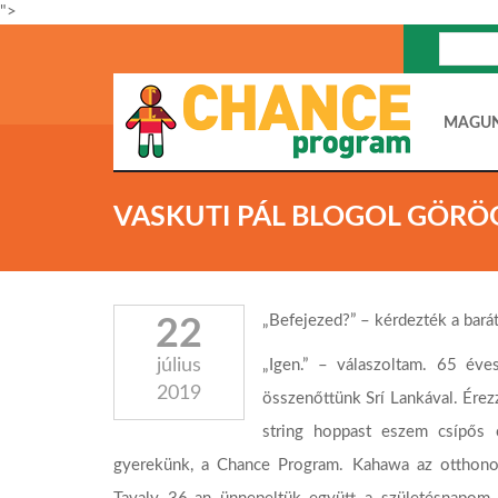
">
MAGU
VASKUTI PÁL BLOGOL GÖR
„Befejezed?” – kérdezték a bará
22
július
„Igen.” – válaszoltam. 65 éve
2019
összenőttünk Srí Lankával. Ére
string hoppast eszem csípős c
gyerekünk, a Chance Program. Kahawa az otthono