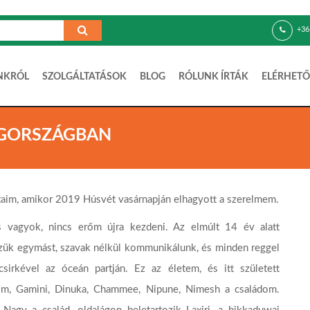
+36
NKRÓL
SZOLGÁLTATÁSOK
BLOG
RÓLUNK ÍRTÁK
ELÉRHETŐ
ÖGORSZÁGBAN
taim, amikor 2019 Húsvét vasárnapján elhagyott a szerelmem.
s vagyok, nincs erőm újra kezdeni. Az elmúlt 14 év alatt
zzük egymást, szavak nélkül kommunikálunk, és minden reggel
sirkével az óceán partján. Ez az életem, és itt született
m, Gamini, Dinuka, Chammee, Nipune, Nimesh a családom.