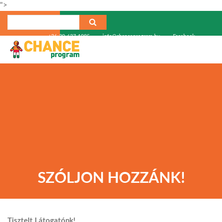
">
+36-30-637-1985
info@chanceprogram.hu
Facebook
SZÓLJON HOZZÁNK!
Tisztelt Látogatónk!