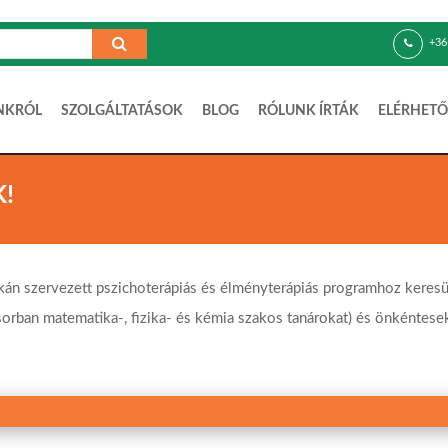
+36
NKRÓL
SZOLGÁLTATÁSOK
BLOG
RÓLUNK ÍRTÁK
ELÉRHETŐ
!
kán szervezett pszichoterápiás és élményterápiás programhoz keres
ban matematika-, fizika- és kémia szakos tanárokat) és önkéntesek