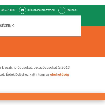
-30-637-1985
info@chanceprogram.hu
Facebook
SÉGEINK
ünk pszichológusokat, pedagógusokat (a 2013
et. Érdeklődéshez kattintson az
elérhetőség