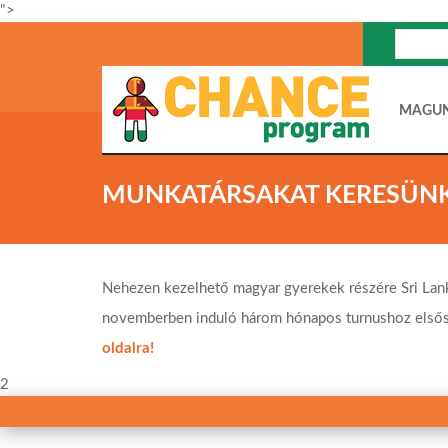
">
MAGU
MUNKATÁRSAKAT KERESÜNK
Nehezen kezelhető magyar gyerekek részére Sri Lan
novemberben induló három hónapos turnushoz elsősor
oldalra!
2