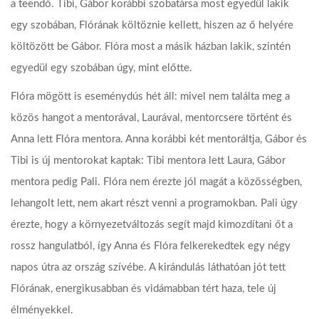
a teendő. Tibi, Gábor korábbi szobatársa most egyedül lakik
egy szobában, Flórának költöznie kellett, hiszen az ő helyére
költözött be Gábor. Flóra most a másik házban lakik, szintén
egyedül egy szobában úgy, mint előtte.
Flóra mögött is eseménydús hét áll: mivel nem találta meg a
közös hangot a mentorával, Laurával, mentorcsere történt és
Anna lett Flóra mentora. Anna korábbi két mentoráltja, Gábor és
Tibi is új mentorokat kaptak: Tibi mentora lett Laura, Gábor
mentora pedig Pali. Flóra nem érezte jól magát a közösségben,
lehangolt lett, nem akart részt venni a programokban. Pali úgy
érezte, hogy a környezetváltozás segít majd kimozdítani őt a
rossz hangulatból, így Anna és Flóra felkerekedtek egy négy
napos útra az ország szívébe. A kirándulás láthatóan jót tett
Flórának, energikusabban és vidámabban tért haza, tele új
élményekkel.