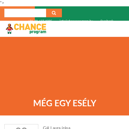
">
+36-30-637-1985
info@chanceprogram.hu
Facebook
MÉG EGY ESÉLY
Gál Laura írása