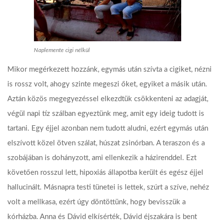
Naplemente cigi nélkül
Mikor megérkezett hozzánk, egymás után szívta a cigiket, nézni
is rossz volt, ahogy szinte megeszi őket, egyiket a másik után.
Aztán közös megegyezéssel elkezdtük csökkenteni az adagját,
végül napi tíz szálban egyeztünk meg, amit egy ideig tudott is
tartani. Egy éjjel azonban nem tudott aludni, ezért egymás után
elszívott közel ötven szálat, húszat zsinórban. A teraszon és a
szobájában is dohányzott, ami ellenkezik a házirenddel. Ezt
követően rosszul lett, hipoxiás állapotba került és egész éjjel
hallucinált. Másnapra testi tünetei is lettek, szúrt a szíve, nehéz
volt a mellkasa, ezért úgy döntöttünk, hogy bevisszük a
kórházba. Anna és Dávid elkísérték, Dávid éjszakára is bent