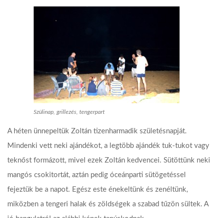
Szülinap, grillezés, tengerpart
A héten ünnepeltük Zoltán tizenharmadik születésnapját.
Mindenki vett neki ajándékot, a legtöbb ajándék tuk-tukot vagy
teknőst formázott, mivel ezek Zoltán kedvencei. Sütöttünk neki
mangós csokitortát, aztán pedig óceánparti sütögetéssel
fejeztük be a napot. Egész este énekeltünk és zenéltünk,
miközben a tengeri halak és zöldségek a szabad tűzön sültek. A