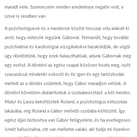
maradt vele. Szerencsére minden eredménye negatív volt, a
szíve is rendben van.
A pszichológusok és a mentorok között hosszas vita alakult ki
arról, hogy mitévők legyünk Gáborral. Felmerült, hogy további
pszichiátriai és kardiológiai vizsgálatokra hazaküldjük, de végül
úgy döntöttünk, hogy ezek halaszthatóak, adunk Gábornak még
egy esélyt. A döntést az egész csapat közösen hozta meg, nyílt
szavazással mindenki voksolt és tíz igen és egy tartózkodás
mellett az a döntés született, hogy Gábor maradjon velünk. A
döntést követően átalakítottuk a szobabeosztást: a két mentor,
Matyi és Laura beköltöztek Roland, a pszichológus kétszobás
lakásába, míg Roland a Gábor melletti szobába költözött. Így
egész éjjel biztosítva van Gábor felügyelete, és ha esetlegesen
ismét hallucinálna, ott van mellette valaki, aki tudja mi ilyenkor