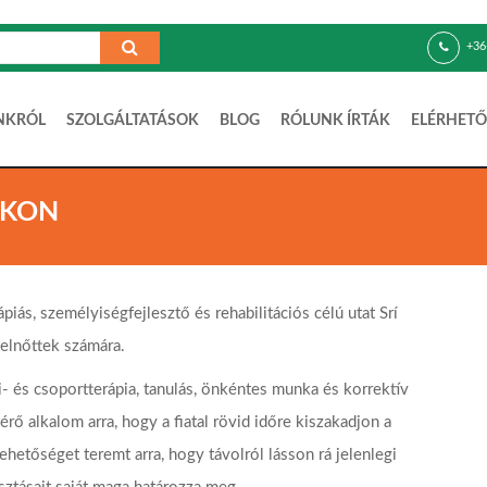
+36
NKRÓL
SZOLGÁLTATÁSOK
BLOG
RÓLUNK ÍRTÁK
ELÉRHETŐ
OKON
ás, személyiségfejlesztő és rehabilitációs célú utat Srí
felnőttek számára.
i- és csoportterápia, tanulás, önkéntes munka és korrektív
rő alkalom arra, hogy a fiatal rövid időre kiszakadjon a
ehetőséget teremt arra, hogy távolról lásson rá jelenlegi