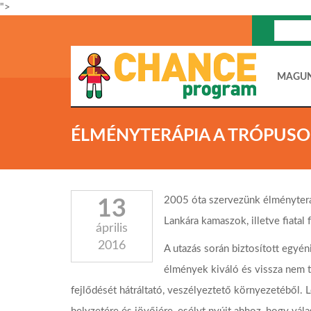
">
MAGU
ÉLMÉNYTERÁPIA A TRÓPUS
2005 óta szervezünk élményterápi
13
Lankára kamaszok, illetve fiatal 
április
2016
A utazás során biztosított egyén
élmények kiváló és vissza nem té
fejlődését hátráltató, veszélyeztető környezetéből. L