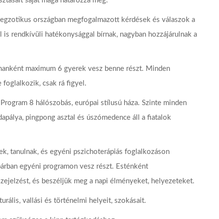
sztásait saját maga határozza meg.
 egzotikus országban megfogalmazott kérdések és válaszok a
 is rendkívüli hatékonysággal bírnak, nagyban hozzájárulnak a
lkalmanként maximum 6 gyerek vesz benne részt. Minden
foglalkozik, csak rá figyel.
 Program 8 hálószobás, európai stílusú háza. Szinte minden
dapálya, pingpong asztal és úszómedence áll a fiatalok
, tanulnak, és egyéni pszichoterápiás foglalkozáson
párban egyéni programon vesz részt. Esténként
ejelzést, és beszéljük meg a napi élményeket, helyezeteket.
ális, vallási és történelmi helyeit, szokásait.