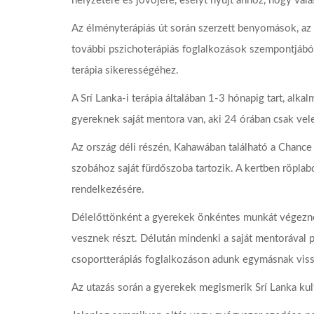
helyzetére és jövőjére, esélyt nyújt ahhoz, hogy vála
Az élményterápiás út során szerzett benyomások, az
további pszichoterápiás foglalkozások szempontjából
terápia sikerességéhez.
A Srí Lanka-i terápia általában 1-3 hónapig tart, a
gyereknek saját mentora van, aki 24 órában csak vele 
Az ország déli részén, Kahawában található a Chance
szobához saját fürdőszoba tartozik. A kertben röplab
rendelkezésére.
Délelőttönként a gyerekek önkéntes munkát végeznek
vesznek részt. Délután mindenki a saját mentorával 
csoportterápiás foglalkozáson adunk egymásnak vissz
Az utazás során a gyerekek megismerik Srí Lanka kultur