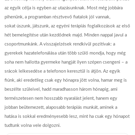
az egyik célja is egyben az utazásunknak. Most még jobbára
pihenünk, a programban résztvevő fiatalok jól vannak,
sokat úszunk, játszunk, az egyéni terápiás foglalkozások az első
hét bemelegítése után kezdődnek majd. Minden nappal javul a
csoportmunkánk. A visszajelzések rendkívül pozitívak: a
gyerekek hazatelefonálása után több szülő mondja, hogy még
soha nem hallotta gyermeke hangját ilyen szépen csengeni – a
srácok lelkesedése a telefonon keresztül is átjön. Az egyik
fiúnk, aki eredetileg csak egy hónapra jött volna, hamar meg is
beszélte szüleivel, hadd maradhasson három hónapig, ami
természetesen nem hosszabb nyaralást jelent, hanem egy
jobban beütemezett, alaposabb terápiás munkát, aminek a
hatása is sokkal eredményesebb lesz, mint ha csak egy hónapot
tudtunk volna vele dolgozni.