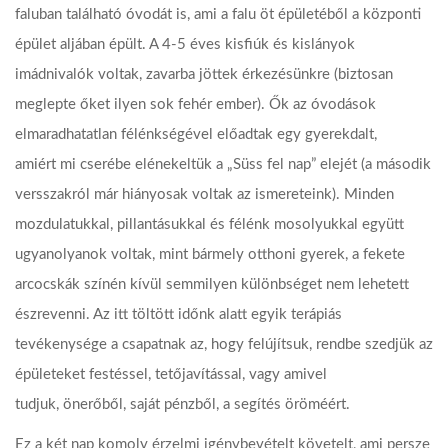
faluban található óvodát is, ami a falu öt épületéből a központi
épület aljában épült. A 4-5 éves kisfiúk és kislányok
imádnivalók voltak, zavarba jöttek érkezésünkre (biztosan
meglepte őket ilyen sok fehér ember). Ők az óvodások
elmaradhatatlan félénkségével előadtak egy gyerekdalt,
amiért mi cserébe elénekeltük a „Süss fel nap” elejét (a második
versszakról már hiányosak voltak az ismereteink). Minden
mozdulatukkal, pillantásukkal és félénk mosolyukkal együtt
ugyanolyanok voltak, mint bármely otthoni gyerek, a fekete
arcocskák színén kívül semmilyen különbséget nem lehetett
észrevenni. Az itt töltött időnk alatt egyik terápiás
tevékenysége a csapatnak az, hogy felújítsuk, rendbe szedjük az
épületeket festéssel, tetőjavítással, vagy amivel
tudjuk, önerőből, saját pénzből, a segítés öröméért.
Ez a két nap komoly érzelmi igénybevételt követelt, ami persze