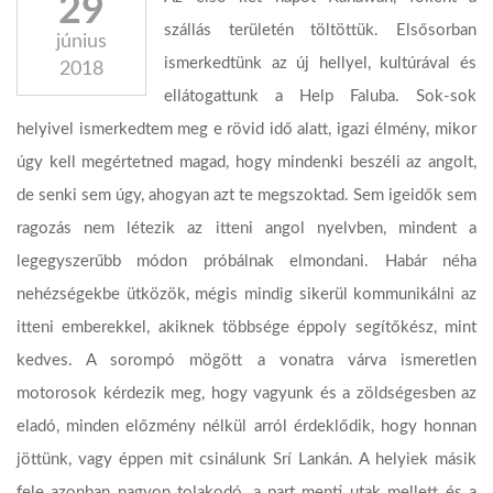
29
szállás területén töltöttük. Elsősorban
június
ismerkedtünk az új hellyel, kultúrával és
2018
ellátogattunk a Help Faluba. Sok-sok
helyivel ismerkedtem meg e rövid idő alatt, igazi élmény, mikor
úgy kell megértetned magad, hogy mindenki beszéli az angolt,
de senki sem úgy, ahogyan azt te megszoktad. Sem igeidők sem
ragozás nem létezik az itteni angol nyelvben, mindent a
legegyszerűbb módon próbálnak elmondani. Habár néha
nehézségekbe ütközök, mégis mindig sikerül kommunikálni az
itteni emberekkel, akiknek többsége éppoly segítőkész, mint
kedves. A sorompó mögött a vonatra várva ismeretlen
motorosok kérdezik meg, hogy vagyunk és a zöldségesben az
eladó, minden előzmény nélkül arról érdeklődik, hogy honnan
jöttünk, vagy éppen mit csinálunk Srí Lankán. A helyiek másik
fele azonban nagyon tolakodó, a part menti utak mellett és a