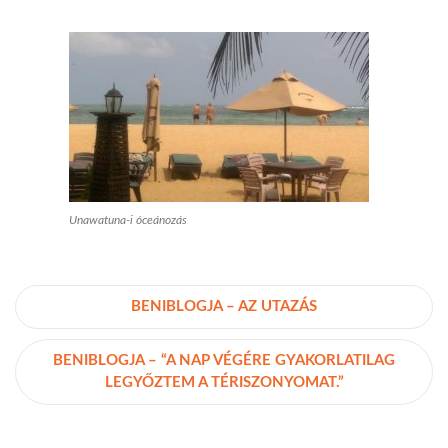
Unawatuna-i óceánozás
BENIBLOGJA – AZ UTAZÁS
BENIBLOGJA – “A NAP VÉGÉRE GYAKORLATILAG
LEGYŐZTEM A TÉRISZONYOMAT.”