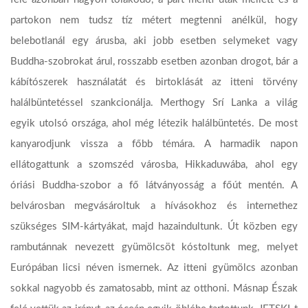
partokon nem tudsz tíz métert megtenni anélkül, hogy
belebotlanál egy árusba, aki jobb esetben selymeket vagy
Buddha-szobrokat árul, rosszabb esetben azonban drogot, bár a
kábítószerek használatát és birtoklását az itteni törvény
halálbüntetéssel szankcionálja. Merthogy Srí Lanka a világ
egyik utolsó országa, ahol még létezik halálbüntetés. De most
kanyarodjunk vissza a főbb témára. A harmadik napon
ellátogattunk a szomszéd városba, Hikkaduwába, ahol egy
óriási Buddha-szobor a fő látványosság a főút mentén. A
belvárosban megvásároltuk a hívásokhoz és internethez
szükséges SIM-kártyákat, majd hazaindultunk. Út közben egy
rambutánnak nevezett gyümölcsöt kóstoltunk meg, melyet
Európában licsi néven ismernek. Az itteni gyümölcs azonban
sokkal nagyobb és zamatosabb, mint az otthoni. Másnap Észak