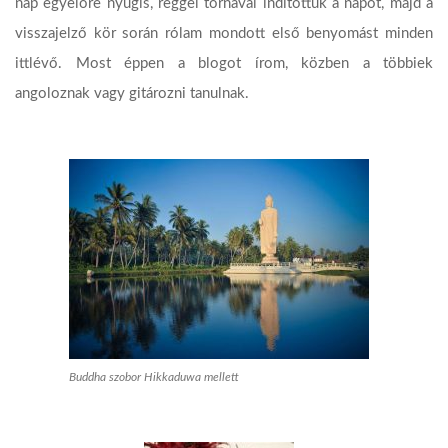
nap egyelőre nyugis, reggel tornával indítottuk a napot, majd a
visszajelző kör során rólam mondott első benyomást minden
ittlévő. Most éppen a blogot írom, közben a többiek
angoloznak vagy gitározni tanulnak.
Buddha szobor Hikkaduwa mellett