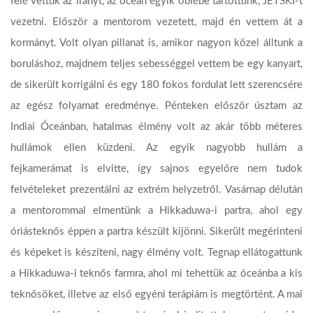
felé vettük az irányt, az óceán egyik öblébe tartottunk, JETSKI-t
vezetni. Először a mentorom vezetett, majd én vettem át a
kormányt. Volt olyan pillanat is, amikor nagyon közel álltunk a
boruláshoz, majdnem teljes sebességgel vettem be egy kanyart,
de sikerült korrigálni és egy 180 fokos fordulat lett szerencsére
az egész folyamat eredménye. Pénteken először úsztam az
Indiai Óceánban, hatalmas élmény volt az akár több méteres
hullámok ellen küzdeni. Az egyik nagyobb hullám a
fejkamerámat is elvitte, így sajnos egyelőre nem tudok
felvételeket prezentálni az extrém helyzetről. Vasárnap délután
a mentorommal elmentünk a Hikkaduwa-i partra, ahol egy
óriásteknős éppen a partra készült kijönni. Sikerült megérinteni
és képeket is készíteni, nagy élmény volt. Tegnap ellátogattunk
a Hikkaduwa-i teknős farmra, ahol mi tehettük az óceánba a kis
teknősöket, illetve az első egyéni terápiám is megtörtént. A mai