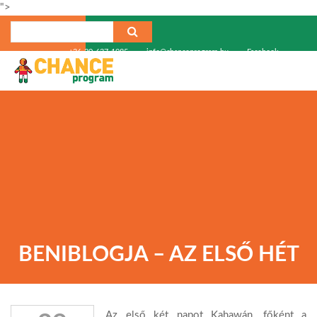
">
+36-30-637-1985
info@chanceprogram.hu
Facebook
BENIBLOGJA – AZ ELSŐ HÉT
Az első két napot Kahawán, főként a