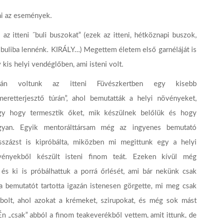
ni az események.
az itteni ˝buli buszokat” (ezek az itteni, hétköznapi buszok,
y buliba lennénk. KIRÁLY…) Megettem életem első garnéláját is
 kis helyi vendéglőben, ami isteni volt.
tán voltunk az itteni Füvészkertben egy kisebb
meretterjesztő túrán”, ahol bemutatták a helyi növényeket,
gy hogy termesztik őket, mik készülnek belőlük és hogy
gyan. Egyik mentorálttársam még az ingyenes bemutató
sszázst is kipróbálta, miközben mi megittunk egy a helyi
vényekből készült isteni finom teát. Ezeken kívül még
, és ki is próbálhattuk a porrá őrlését, ami bár nekünk csak
 a bemutatót tartotta igazán istenesen görgette, mi meg csak
bolt, ahol azokat a krémeket, szirupokat, és még sok mást
Én „csak” abból a finom teakeverékből vettem, amit ittunk, de