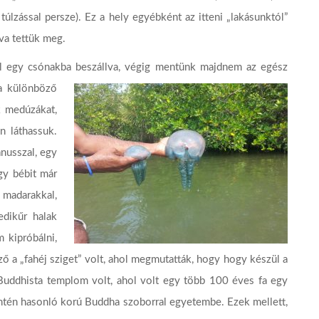
s túlzással persze). Ez a hely egyébként az itteni „lakásunktól”
lva tettük meg.
l egy csónakba beszállva, végig mentünk majdnem
az egész
 a különböző
k medúzákat,
n láthassuk.
ánusszal, egy
gy bébit már
, madarakkal,
edikűr halak
 kipróbálni,
ő a „fahéj sziget” volt, ahol megmutatták, hogy hogy készül a
 Buddhista templom volt, ahol volt egy
több 100 éves fa egy
ntén hasonló korú Buddha szoborral egyetembe. Ezek mellett,