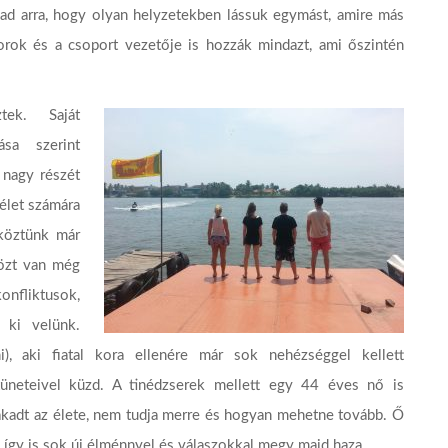
t ad arra, hogy olyan helyzetekben lássuk egymást, amire más
rok és a csoport vezetője is hozzák mindazt, ami őszintén
tek. Saját
sa szerint
 nagy részét
 élet számára
 köztünk már
közt van még
onfliktusok,
t ki velünk.
, aki fiatal kora ellenére már sok nehézséggel kellett
üneteivel küzd. A tinédzserek mellett egy 44 éves nő is
lakadt az élete, nem tudja merre és hogyan mehetne tovább. Ő
 így is sok új élménnyel és válaszokkal megy majd haza.