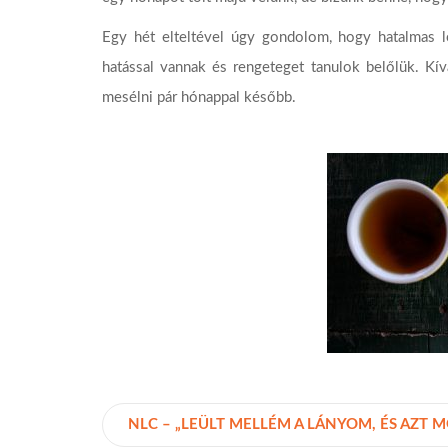
Egy hét elteltével úgy gondolom, hogy hatalmas 
hatással vannak és rengeteget tanulok belőlük. Kí
mesélni pár hónappal később.
NLC – „LEÜLT MELLÉM A LÁNYOM, ÉS AZT 