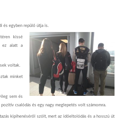
i és egyben repülő útja is.
téren kissé
 ez alatt a
sek voltak.
oztak minket
lyileg sem és
 pozitív csalódás és egy nagy meglepetés volt számomra.
azás kipihenéséről szólt, mert az időeltolódás és a hosszú út