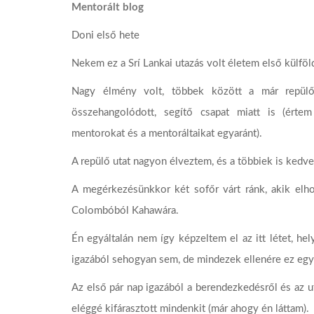
Mentorált blog
Doni első hete
Nekem ez a Srí Lankai utazás volt életem első külföld
Nagy élmény volt, többek között a már repülő
összehangolódott, segítő csapat miatt is (értem
mentorokat és a mentoráltaikat egyaránt).
A repülő utat nagyon élveztem, és a többiek is kedve
A megérkezésünkkor két sofőr várt ránk, akik elh
Colombóból Kahawára.
Én egyáltalán nem így képzeltem el az itt létet, he
igazából sehogyan sem, de mindezek ellenére ez egy
Az első pár nap igazából a berendezkedésről és az ut
eléggé kifárasztott mindenkit (már ahogy én láttam).