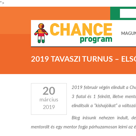
">
MAGU
2019 TAVASZI TURNUS – EL
2019 február végén elindult a Ch
20
3 fiatal és 1 felnőtt, illetve men
március
elindítsák a “kishajóikat” a változ
2019
Blog írásunk nehezen indult, d
mentorált és egy mentor fogja párhuzamosan leírni az él