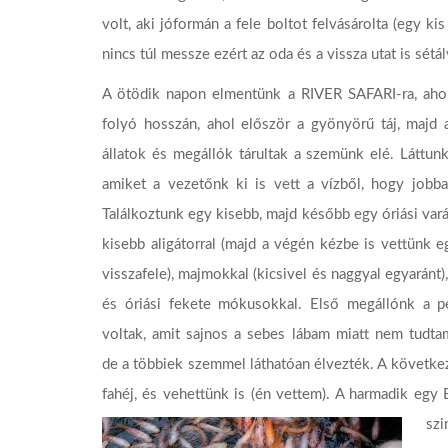
volt, aki jóformán a fele boltot felvásárolta (egy ki
nincs túl messze ezért az oda és a vissza utat is sétá
A ötödik napon elmentünk a RIVER SAFARI-ra, aho
folyó hosszán, ahol először a gyönyörű táj, majd
állatok és megállók tárultak a szemünk elé. Láttun
amiket a vezetőnk ki is vett a vízből, hogy jobba
Találkoztunk egy kisebb, majd később egy óriási var
kisebb aligátorral (majd a végén kézbe is vettünk e
visszafele), majmokkal (kicsivel és naggyal egyaránt)
és óriási fekete mókusokkal. Első megállónk a p
voltak, amit sajnos a sebes lábam miatt nem tudtam
de a többiek szemmel láthatóan élvezték. A következ
fahéj, és vehettünk is (én vettem). A harmadik egy
szi