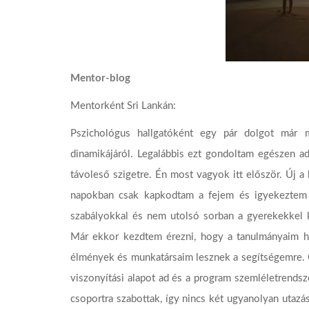
Mentor-blog
Mentorként Sri Lankán:
Pszichológus hallgatóként egy pár dolgot már 
dinamikájáról. Legalábbis ezt gondoltam egészen ad
távoleső szigetre. Én most vagyok itt először. Új a
napokban csak kapkodtam a fejem és igyekeztem m
szabályokkal és nem utolsó sorban a gyerekekkel 
Már ekkor kezdtem érezni, hogy a tanulmányaim has
élmények és munkatársaim lesznek a segítségemre. Ő
viszonyítási alapot ad és a program szemléletrends
csoportra szabottak, így nincs két ugyanolyan utaz