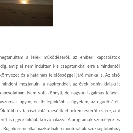
megtanultam a lélek működéséről, az emberi kapcsolatok
dig, amíg el nem indultam kis csapatunkkal erre a mindentől
 környezet és a hatalmas felelősséggel járó munka is. Az első
indent megtanulni a napirenddel, az évek során kialakult
kapcsolatban. Nem volt könnyű, de nagyon izgalmas feladat.
znosak ugyan, de itt leginkább a figyelem, az együtt átélt
k több év tapasztalatát mesélik el nekem estéről estére, ami
zerét is egyre inkább körvonalazza. A programok személyre és
ás. Rugalmasan alkalmazkodnak a mentoráltak szükségleteihez,