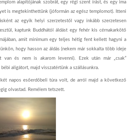
emplom alapítójának szobrát, egy régi szent írást, és egy ima
yet is megtekinthettünk (jóformán az egész templomot). Itteni
ásként az egyik helyi szerzetestől vagy inkább szerzetesen
esztül, kaptunk Buddhától áldást egy fehér kis cérnakarkötő
májában, amit minimum egy teljes hétig fent kellett hagyni a
ünkön, hogy hasson az áldás (nekem már sokkalta több ideje
nt van és nem is akarom levenni). Ezek után már „csak”
bébi aligátort, majd visszatértünk a szállásunkra.
ét napos esőerdőbeli túra volt, de arról majd a következő
gig olvastad. Remélem tetszett.