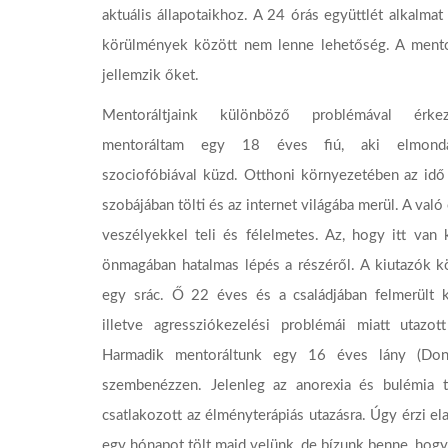
aktuális állapotaikhoz. A 24 órás együttlét alkalma
körülmények között nem lenne lehetőség. A mento
jellemzik őket.
Mentoráltjaink különböző problémával érkez
mentoráltam egy 18 éves fiú, aki elmondá
szociofóbiával küzd. Otthoni környezetében az idő
szobájában tölti és az internet világába merül. A való
veszélyekkel teli és félelmetes. Az, hogy itt van
önmagában hatalmas lépés a részéről. A kiutazók 
egy srác. Ő 22 éves és a családjában felmerült k
illetve agressziókezelési problémái miatt utazot
Harmadik mentoráltunk egy 16 éves lány (Doni)
szembenézzen. Jelenleg az anorexia és bulémia t
csatlakozott az élményterápiás utazásra. Úgy érzi e
egy hónapot tölt majd velünk, de bízunk benne, hogy