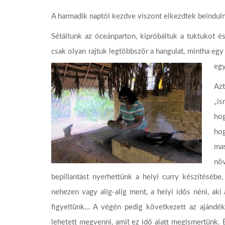
A harmadik naptól kezdve viszont elkezdtek beindul
Sétáltunk az óceánparton, kipróbáltuk a tuktukot és 
csak olyan rajtuk legtöbbször a hangulat, mintha eg
egy
Az
„is
ho
ho
ma
nö
bepillantást nyerhettünk a helyi curry készítésébe
nehezen vagy alig-alig ment, a helyi idős néni, aki
figyeltünk… A végén pedig következett az ajándék
lehetett megvenni, amit ez idő alatt megismertünk. 