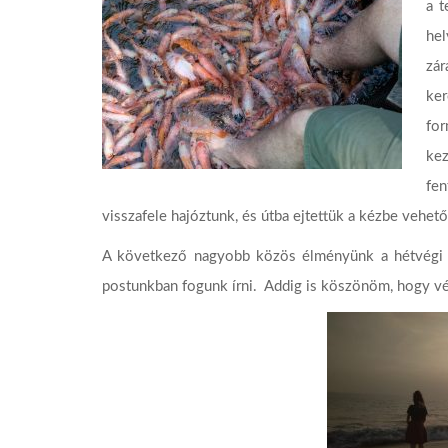
a t
hel
zár
ker
for
kez
fe
visszafele hajóztunk, és útba ejtettük a kézbe vehető 
A következő nagyobb közös élményünk a hétvégi k
postunkban fogunk írni. Addig is köszönöm, hogy vé