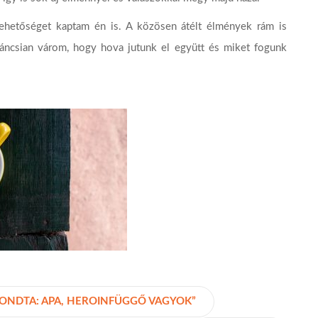
lehetőséget kaptam én is. A közösen átélt élmények rám is
váncsian várom, hogy hova jutunk el együtt és miket fogunk
MONDTA: APA, HEROINFÜGGŐ VAGYOK”