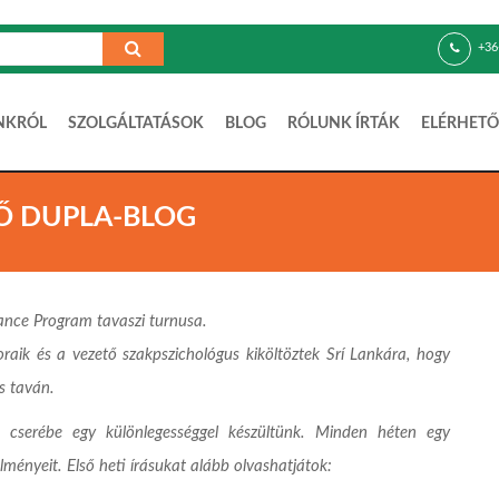
+36
NKRÓL
SZOLGÁLTATÁSOK
BLOG
RÓLUNK ÍRTÁK
ELÉRHETŐ
SŐ DUPLA-BLOG
ance Program tavaszi turnusa.
toraik és a vezető szakpszichológus kiköltöztek Srí Lankára, hogy
ás taván.
e cserébe egy különlegességgel készültünk. Minden héten egy
ményeit. Első heti írásukat alább olvashatjátok: